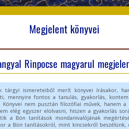
Megjelent könyvei
angyal Rinpocse magyarul megjelen
 tárgyi ismereteiből merít könyvei írásakor, ha
i, mennyire fontos a tanulás, gyakorlás, kontem
. Könyvei nem pusztán filozófiai művek, hanem a m
m elég egyszer elolvasni, hiszen a gyakorlás sor
ítik a Bön tanítások mondanivalójának megértésé
 a Bön tanításokról, mint kincsekről beszélünk, e