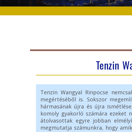
Tenzin W
Tenzin Wangyal Rinpocse nemcsak
megértéséből is. Sokszor megemlít
hármasának újra és újra ismétlése
komoly gyakorló számára ezeket ne
átolvasottak egyre jobban elmély
megmutatja számunkra, hogy amikor