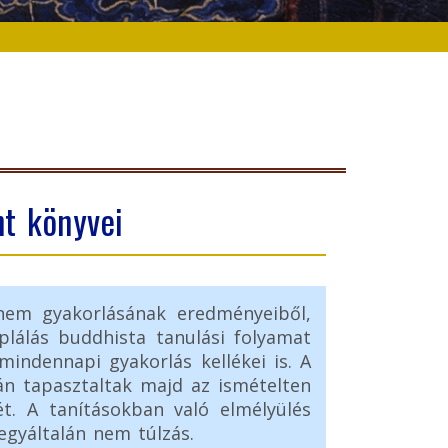
t könyvei
nem gyakorlásának eredményeiből,
plálás buddhista tanulási folyamat
indennapi gyakorlás kellékei is. A
án tapasztaltak majd az ismételten
t. A tanításokban való elmélyülés
gyáltalán nem túlzás.