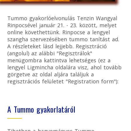
Tummo gyakorlóelvonulás Tenzin Wangyal
Rinpocsével január 21. - 23. között, melyet
online követhettünk. Rinpocse a lengyel
szangha szervezésében tummo tanítást ad.
A részleteket lásd lejjebb. Regisztráció
(angolul) az alábbi "Regisztrálok"
menügombra kattintva lehetséges (ez a
lengyel Ligmincha oldalára visz, ahol tovább
görgetve az oldal aljára találjuk a
regisztrációs felületet "Registration form"):
A Tummo gyakorlatáról
Tibetben a hagyományos Tummo