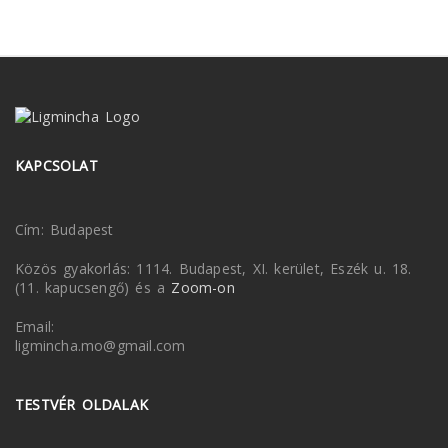
KAPCSOLAT
Cím: Budapest
Közös gyakorlás: 1114. Budapest, XI. kerület, Eszék u. 18.
(11. kapucsengő) és a
Zoom-on
Email:
ligmincha.mo@gmail.com
TESTVÉR OLDALAK