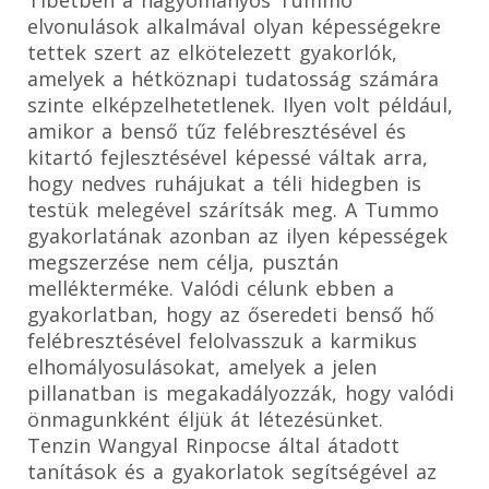
elvonulások alkalmával olyan képességekre
tettek szert az elkötelezett gyakorlók,
amelyek a hétköznapi tudatosság számára
szinte elképzelhetetlenek. Ilyen volt például,
amikor a benső tűz felébresztésével és
kitartó fejlesztésével képessé váltak arra,
hogy nedves ruhájukat a téli hidegben is
testük melegével szárítsák meg. A Tummo
gyakorlatának azonban az ilyen képességek
megszerzése nem célja, pusztán
mellékterméke. Valódi célunk ebben a
gyakorlatban, hogy az őseredeti benső hő
felébresztésével felolvasszuk a karmikus
elhomályosulásokat, amelyek a jelen
pillanatban is megakadályozzák, hogy valódi
önmagunkként éljük át létezésünket.
Tenzin Wangyal Rinpocse által átadott
tanítások és a gyakorlatok segítségével az