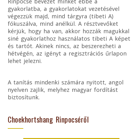
Rinpocse bevezet minket ebbe a
gyakorlatba, a gyakorlatokat vezetésével
végezzük majd, mind tárgyra (tibeti A)
fókuszálva, mind anélkül. A résztvevőket
kérjük, hogy ha van, akkor hozzák magukkal
siné gyakorlathoz használatos tibeti A képet
és tartót. Akinek nincs, az beszerezheti a
hétvégén, az igényt a regisztrációs űrlapon
lehet jelezni.
A tanítás mindenki számára nyitott, angol
nyelven zajlik, melyhez magyar fordítást
biztosítunk.
Choekhortshang Rinpocséről