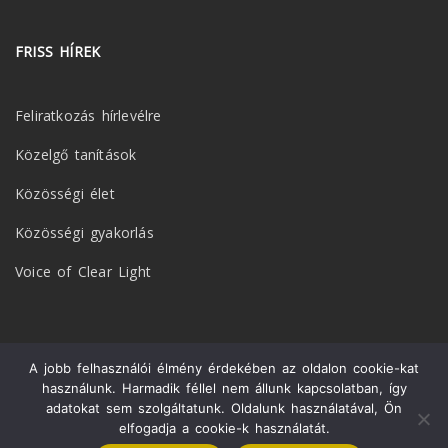
FRISS HÍREK
Feliratkozás hírlevélre
Közelgő tanítások
Közösségi élet
Közösségi gyakorlás
Voice of Clear Light
A jobb felhasználói élmény érdekében az oldalon cookie-kat
© 2026 Ligmincha Magyarország. Minden jog fenntartva. All Rights
használunk. Harmadik féllel nem állunk kapcsolatban, így
Reserved.
adatokat sem szolgáltatunk. Oldalunk használatával, Ön
elfogadja a cookie-k használatát.