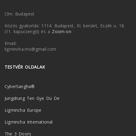
Cím: Budapest
Közös gyakorlás: 1114. Budapest, XI. kerület, Eszék u. 18.
(11. kapucsengő) és a
Zoom-on
Email:
ligmincha.mo@gmail.com
TESTVÉR OLDALAK
CyberSangha®
Jungdrung Ten Gye Dü De
Ligmincha Europe
Ligmincha International
The 3 Doors