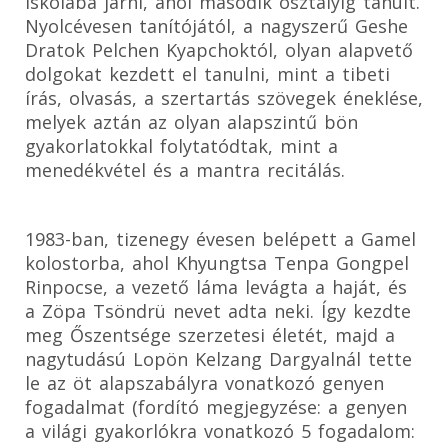
iskolába járni, ahol második osztályig tanult.
Nyolcévesen tanítójától, a nagyszerű Geshe
Dratok Pelchen Kyapchoktól, olyan alapvető
dolgokat kezdett el tanulni, mint a tibeti
írás, olvasás, a szertartás szövegek éneklése,
melyek aztán az olyan alapszintű bön
gyakorlatokkal folytatódtak, mint a
menedékvétel és a mantra recitálás.
1983-ban, tizenegy évesen belépett a Gamel
kolostorba, ahol Khyungtsa Tenpa Gongpel
Rinpocse, a vezető láma levágta a haját, és
a Zöpa Tsöndrü nevet adta neki. Így kezdte
meg Őszentsége szerzetesi életét, majd a
nagytudású Lopön Kelzang Dargyalnál tette
le az öt alapszabályra vonatkozó genyen
fogadalmat (fordító megjegyzése: a genyen
a világi gyakorlókra vonatkozó 5 fogadalom: