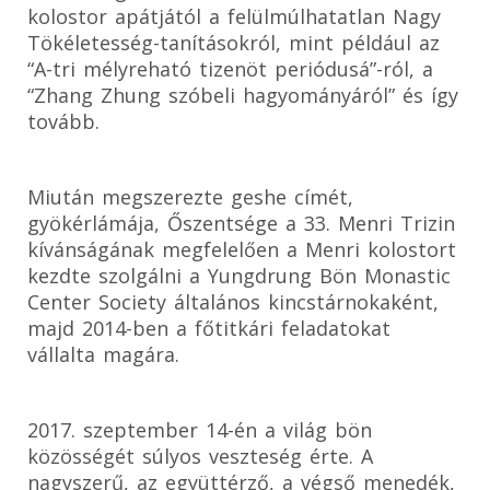
kolostor apátjától a felülmúlhatatlan Nagy
Tökéletesség-tanításokról, mint például az
“A-tri mélyreható tizenöt periódusá”-ról, a
“Zhang Zhung szóbeli hagyományáról” és így
tovább.
Miután megszerezte geshe címét,
gyökérlámája, Őszentsége a 33. Menri Trizin
kívánságának megfelelően a Menri kolostort
kezdte szolgálni a Yungdrung Bön Monastic
Center Society általános kincstárnokaként,
majd 2014-ben a főtitkári feladatokat
vállalta magára.
2017. szeptember 14-én a világ bön
közösségét súlyos veszteség érte. A
nagyszerű, az együttérző, a végső menedék,