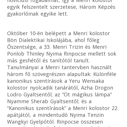
novíciusi fogadalmat, így a Menri kolostor
egyik felszentelt szerzetese, Három Képzés
gyakorlóinak egyike lett.
Október 10-én belépett a Menri kolostor
Bön Dialektikai Iskolájába, ahol főleg
Őszentsége, a 33. Menri Trizin és Menri
Ponlob Thinley Nyima Rinpocse mellett sok
más geshétől és tanítótól tanult.
Tanulmányai a Menri tantervben használt
három fő szövegrészen alapultak: Különféle
kanonikus szentírások a Yeru Wensaka
kolostor nyolcadik tanárától, Azha Drogon
Lodro Gyaltsentől; az “Öt mágikus lámpa”
Nyamme Sherab Gyaltsentől; és a
“Kanonikus szentírások” a Menri kolostor 22.
apátjától, a mindentudó Nyima Tenzin
Wangkyi Gyelpótól. Rinpocse összesen