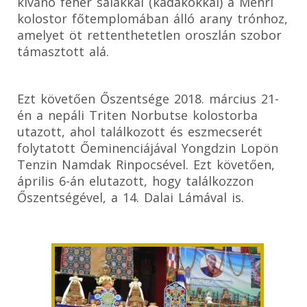
kívánó fehér sálakkal (kadakokkal) a Menri
kolostor főtemplomában álló arany trónhoz,
amelyet öt rettenthetetlen oroszlán szobor
támasztott alá.
Ezt követően Őszentsége 2018. március 21-
én a nepáli Triten Norbutse kolostorba
utazott, ahol találkozott és eszmecserét
folytatott Őeminenciájával Yongdzin Lopön
Tenzin Namdak Rinpocsével. Ezt követően,
április 6-án elutazott, hogy találkozzon
Őszentségével, a 14. Dalai Lámával is.