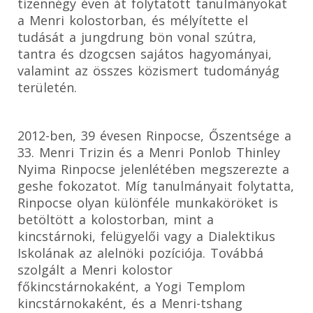
tizennégy éven át folytatott tanulmányokat
a Menri kolostorban, és mélyítette el
tudását a jungdrung bön vonal szútra,
tantra és dzogcsen sajátos hagyományai,
valamint az összes közismert tudományág
területén.
2012-ben, 39 évesen Rinpocse, Őszentsége a
33. Menri Trizin és a Menri Ponlob Thinley
Nyima Rinpocse jelenlétében megszerezte a
geshe fokozatot. Míg tanulmányait folytatta,
Rinpocse olyan különféle munkaköröket is
betöltött a kolostorban, mint a
kincstárnoki, felügyelői vagy a Dialektikus
Iskolának az alelnöki pozíciója. Továbbá
szolgált a Menri kolostor
főkincstárnokaként, a Yogi Templom
kincstárnokaként, és a Menri-tshang