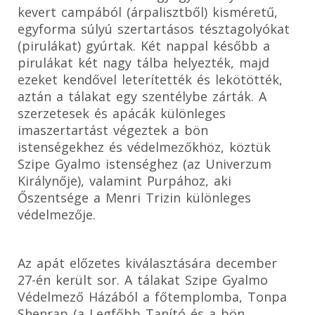
kevert campából (árpalisztből) kisméretű,
egyforma súlyú szertartásos tésztagolyókat
(pirulákat) gyúrtak. Két nappal később a
pirulákat két nagy tálba helyezték, majd
ezeket kendővel leterítették és lekötötték,
aztán a tálakat egy szentélybe zárták. A
szerzetesek és apácák különleges
imaszertartást végeztek a bön
istenségekhez és védelmezőkhöz, köztük
Szipe Gyalmo istenséghez (az Univerzum
Királynője), valamint Purpához, aki
Őszentsége a Menri Trizin különleges
védelmezője.
Az apát előzetes kiválasztására december
27-én került sor. A tálakat Szipe Gyalmo
Védelmező Házából a főtemplomba, Tonpa
Shenrap (a Legfőbb Tanító és a bön