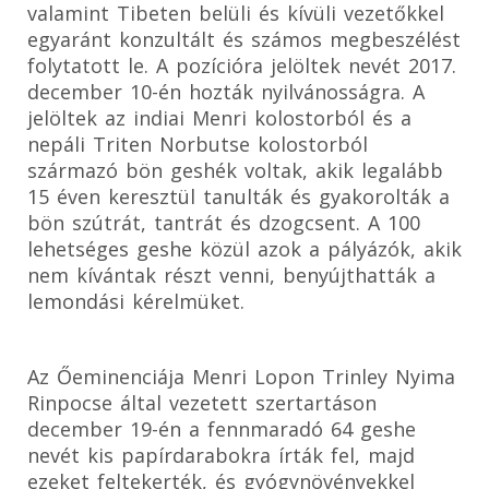
valamint Tibeten belüli és kívüli vezetőkkel
egyaránt konzultált és számos megbeszélést
folytatott le. A pozícióra jelöltek nevét 2017.
december 10-én hozták nyilvánosságra. A
jelöltek az indiai Menri kolostorból és a
nepáli Triten Norbutse kolostorból
származó bön geshék voltak, akik legalább
15 éven keresztül tanulták és gyakorolták a
bön szútrát, tantrát és dzogcsent. A 100
lehetséges geshe közül azok a pályázók, akik
nem kívántak részt venni, benyújthatták a
lemondási kérelmüket.
Az Őeminenciája Menri Lopon Trinley Nyima
Rinpocse által vezetett szertartáson
december 19-én a fennmaradó 64 geshe
nevét kis papírdarabokra írták fel, majd
ezeket feltekerték, és gyógynövényekkel