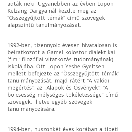
adták neki. Ugyanebben az évben Lopön
Kelzang Dargyalnál kezdte meg az
“Összegyűjtött témák” című szövegek
alapszintű tanulmányozását.
1992-ben, tizennyolc évesen hivatalosan is
beiratkozott a Gamel kolostor dialektikai
(f.m.: filozófiai vitatkozás tudományának)
iskolájába. Ott Lopön Yeshe Gyeltsen
mellett befejezte az “Összegyűjtött témák”
tanulmányozását, majd rátért “A valódi
megértés”; az „Alapok és Ösvények”; “A
bölcsesség mélységes tökéletessége” című
szövegek, illetve egyéb szövegek
tanulmányozására.
1994-ben, huszonkét éves korában a tibeti