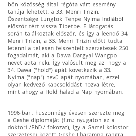
bön közösség által régóta várt esemény
tanúja lehetett: a 33. Menri Trizin,
Őszentsége Lungtok Tenpe Nyima Indiából
először tért vissza Tibetbe. E látogatás
során találkoztak először, és így a leendő 34.
Menri Trizin, a 33. Menri Trizin előtt tudta
letenni a teljesen felszentelt szerzetesek 250
fogadalmát, aki a Dawa Dargyal Wangpo
nevet adta neki. Így valósult meg az, hogy a
34. Dawa ("hold") apát következik a 33.
Nyima ("nap") nevű apát nyomában, ezzel
olyan kedvező kapcsolódást hozva létre,
mint ahogy a Hold halad a Nap nyomában.
1996-ban, huszonnégy évesen szerezte meg
a Geshe diplomáját (f.m.: nyugaton ez a
doktori /PhD./ fokozat), így a Gamel kolostor
szerzetesei között Geshe Lharampa rangra