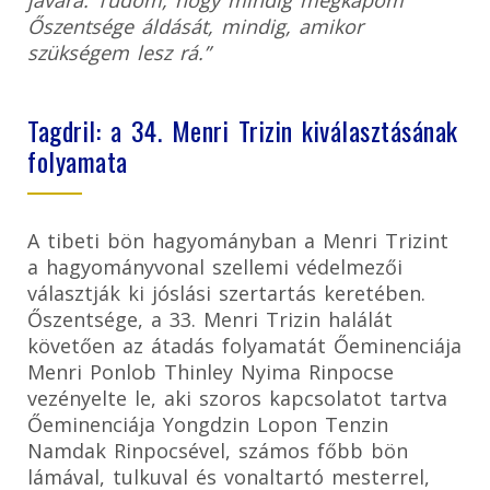
javára. Tudom, hogy mindig megkapom
Őszentsége áldását, mindig, amikor
szükségem lesz rá.”
Tagdril: a 34. Menri Trizin kiválasztásának
folyamata
A tibeti bön hagyományban a Menri Trizint
a hagyományvonal szellemi védelmezői
választják ki jóslási szertartás keretében.
Őszentsége, a 33. Menri Trizin halálát
követően az átadás folyamatát Őeminenciája
Menri Ponlob Thinley Nyima Rinpocse
vezényelte le, aki szoros kapcsolatot tartva
Őeminenciája Yongdzin Lopon Tenzin
Namdak Rinpocsével, számos főbb bön
lámával, tulkuval és vonaltartó mesterrel,