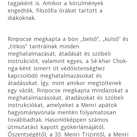
tagjaként is. Amikor a körülmények
engedték, filozófia órákat tartott a
diákoknak.
Rinpocse megkapta a bön „belső”, „külső” és
„titkos” tantráinak minden
meghatalmazását, átadását és szóbeli
instrukcióit, valamint egyes, a Sé-khar Chok-
nga-ként ismert öt védőistenséghez
kapcsolódó meghatalmazásokat és
átadásokat. Így, mint amikor megtöltenek
egy vázát, Rinpocse megkapta mindazokat a
meghatalmazásokat, átadásokat és szóbeli
instrukciókat, amelyeket a Menri apátok
hagyományvonala mentén folyamatosan
továbbadtak. Hasonlóképpen számos
útmutatást kapott gyökérlámájától,
Őszentségétől, a 33. Menri Trizintől, a Menri