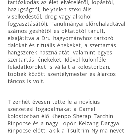
tartózkodás az élet elvételétől, lopástól,
hazugságtól, helytelen szexuális
viselkedéstől, drog vagy alkohol
fogyasztásától). Tanulmányai előrehaladtával
számos geshétől és oktatótól tanult,
elsajátítva a Dru hagyományhoz tartozó
dalokat és rituális énekeket, a szertartási
hangszerek használatát, valamint egyes
szertartási énekeket. Idővel különféle
feladatköröket is vállalt a kolostorban,
többek között szentélymester és álarcos
táncos is volt.
Tizenhét évesen tette le a novícius
szerzetesi fogadalmakat a Gamel
kolostorban élő Khenpo Sherap Tarchin
Rinpocse és a nagy Lopön Kelzang Dargyal
Rinpocse előtt, akik a Tsultrim Nyima nevet