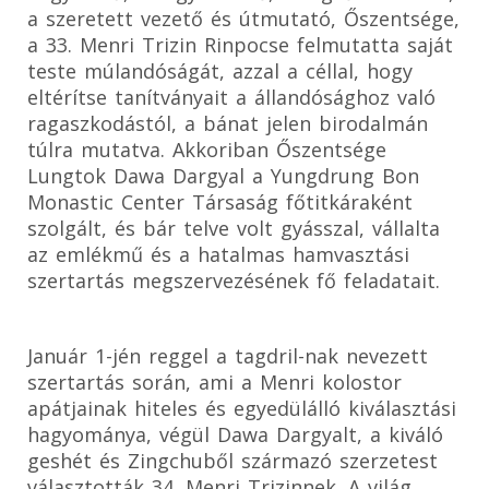
a szeretett vezető és útmutató, Őszentsége,
a 33. Menri Trizin Rinpocse felmutatta saját
teste múlandóságát, azzal a céllal, hogy
eltérítse tanítványait a állandósághoz való
ragaszkodástól, a bánat jelen birodalmán
túlra mutatva. Akkoriban Őszentsége
Lungtok Dawa Dargyal a Yungdrung Bon
Monastic Center Társaság főtitkáraként
szolgált, és bár telve volt gyásszal, vállalta
az emlékmű és a hatalmas hamvasztási
szertartás megszervezésének fő feladatait.
Január 1-jén reggel a tagdril-nak nevezett
szertartás során, ami a Menri kolostor
apátjainak hiteles és egyedülálló kiválasztási
hagyománya, végül Dawa Dargyalt, a kiváló
geshét és Zingchuből származó szerzetest
választották 34. Menri Trizinnek. A világ