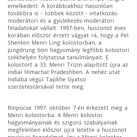
emelkedett. A korábbiakhoz hasonlóan
továbbra is - többek között - vitatkozás-
moderátori és a gyülekezés-moderátori
feladatokat vállalt. 1997-ben, huszonöt éves
korában először érzett vágyat rá, hogy a Pel
Shenten Menri Ling kolostorban, a
jungdrung bön hagyomány legfőbb kolostori
székhelyén folytatssa tanulmányait. E
kolostort a 33. Menri Trizin alapított újra az
indiai Himachal Pradeshben. A nehéz utat
Indiába végül Tapkhe Gyatso
szerzetestársával tette meg.
Rinpocse 1997. október 7-én érkezett meg a
Menri kolostorba. A Menri kolostor
hagyományainak és szigorú szabályainak
megfelelően először újra letette a huszonöt