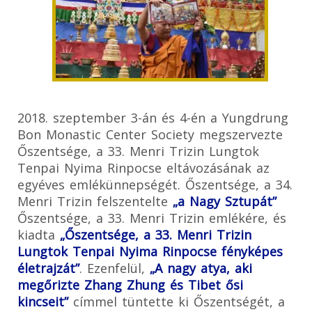
2018. szeptember 3-án és 4-én a Yungdrung
Bon Monastic Center Society megszervezte
Őszentsége, a 33. Menri Trizin Lungtok
Tenpai Nyima Rinpocse eltávozásának az
egyéves emlékünnepségét. Őszentsége, a 34.
Menri Trizin felszentelte
„a Nagy Sztupát”
Őszentsége, a 33. Menri Trizin emlékére, és
kiadta
„Őszentsége, a 33. Menri Trizin
Lungtok Tenpai Nyima Rinpocse fényképes
életrajzát”
. Ezenfelül,
„A nagy atya, aki
megőrizte Zhang Zhung és Tibet ősi
kincseit”
címmel tüntette ki Őszentségét, a