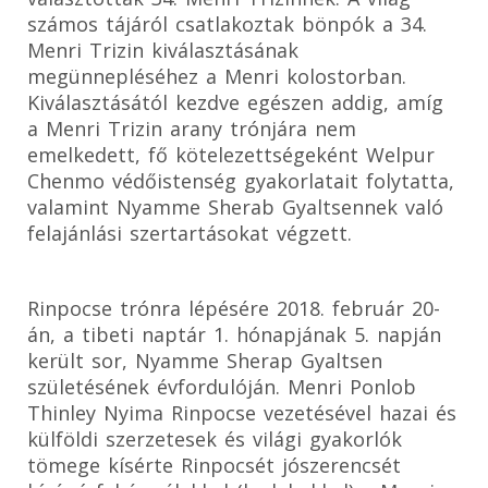
számos tájáról csatlakoztak bönpók a 34.
Menri Trizin kiválasztásának
megünnepléséhez a Menri kolostorban.
Kiválasztásától kezdve egészen addig, amíg
a Menri Trizin arany trónjára nem
emelkedett, fő kötelezettségeként Welpur
Chenmo védőistenség gyakorlatait folytatta,
valamint Nyamme Sherab Gyaltsennek való
felajánlási szertartásokat végzett.
Rinpocse trónra lépésére 2018. február 20-
án, a tibeti naptár 1. hónapjának 5. napján
került sor, Nyamme Sherap Gyaltsen
születésének évfordulóján. Menri Ponlob
Thinley Nyima Rinpocse vezetésével hazai és
külföldi szerzetesek és világi gyakorlók
tömege kísérte Rinpocsét jószerencsét