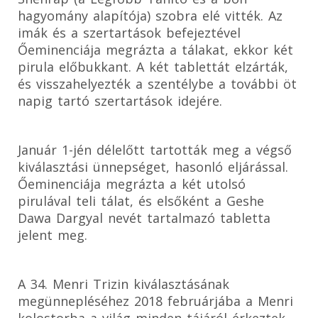
hagyomány alapítója) szobra elé vitték. Az
imák és a szertartások befejeztével
Őeminenciája megrázta a tálakat, ekkor két
pirula előbukkant. A két tablettát elzárták,
és visszahelyezték a szentélybe a további öt
napig tartó szertartások idejére.
Január 1-jén délelőtt tartották meg a végső
kiválasztási ünnepséget, hasonló eljárással.
Őeminenciája megrázta a két utolsó
pirulával teli tálat, és elsőként a Geshe
Dawa Dargyal nevét tartalmazó tabletta
jelent meg.
A 34. Menri Trizin kiválasztásának
megünnepléséhez 2018 februárjába a Menri