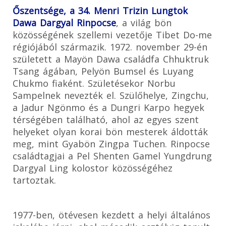
Őszentsége, a 34. Menri Trizin Lungtok
Dawa Dargyal Rinpocse
, a világ bön
közösségének szellemi vezetője Tibet Do-me
régiójából származik. 1972. november 29-én
született a Mayön Dawa családfa Chhuktruk
Tsang ágában, Pelyön Bumsel és Luyang
Chukmo fiaként. Születésekor Norbu
Sampelnek nevezték el. Szülőhelye, Zingchu,
a Jadur Ngönmo és a Dungri Karpo hegyek
térségében található, ahol az egyes szent
helyeket olyan korai bön mesterek áldották
meg, mint Gyabön Zingpa Tuchen. Rinpocse
családtagjai a Pel Shenten Gamel Yungdrung
Dargyal Ling kolostor közösségéhez
tartoztak.
1977-ben, ötévesen kezdett a helyi általános