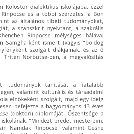
Kolostor dialektikus iskolájába, ezzel
n Rinpocse és a többi szerzetes, a Bön
mint az általános tibeti tudományokat,
iát, a szanszkrit nyelvtant, a szakrális
 Khenchen Rinpocse mélységes hálával
en Samgha-ként ismert (vagyis "boldog
yfényként szolgált diákjainak, és az ő
, Triten Norbutse-ben, a megvalósítás
eti tudományok tanítását a fiatalabb
ségen, valamint kulturális és társadalmi
ola elnökeként szolgált, majd egy ideig
eresen befejezte a hagyományos 13 éves
ese
(doktori) diplomáját, Őszentsége a
s iskolának. "Mindezt eredet mestereim,
nzin Namdak Rinpocse, valamint Geshe