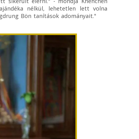
 sikerült elérni." - mondja Khenchen
jándéka nélkül, lehetetlen lett volna
gdrung Bön tanítások adományait."