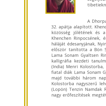
tibetiek
A Dhorpa
32. apátja alapított. Khe
közösség jólétének és 
Khenchen Rinpocsének, és
háláját édesanyjának, Nyi
először tanította a Bön 
Lama Sonam Gyaltsen Rinp
kalligráfia kezdeti tanu
(India) Menri Kolostorba
fiatal diák Lama Sonam Gy
majd további három napi
Kolostorba nagyszerű le
(Lopön) Tenzin Namdak Ri
nagy erőfeszítések megtét