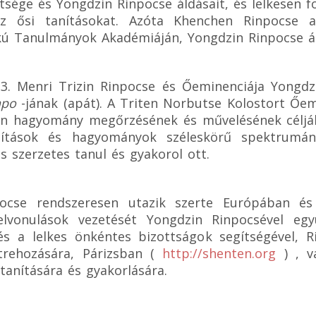
sége és Yongdzin Rinpocse áldásait, és lelkesen f
 ősi tanításokat. Azóta Khenchen Rinpocse a
ú Tanulmányok Akadémiáján, Yongdzin Rinpocse áld
3. Menri Trizin Rinpocse és Őeminenciája Yongd
npo
-jának (apát). A Triten Norbutse Kolostort Őem
 hagyomány megőrzésének és művelésének céljából
ítások és hagyományok széleskörű spektrumána
ns szerzetes tanul és gyakorol ott.
pocse rendszeresen utazik szerte Európában és
lvonulások vezetését Yongdzin Rinpocsével egy
s a lelkes önkéntes bizottságok segítségével, Ri
trehozására, Párizsban (
http://shenten.org
) , 
tanítására és gyakorlására.