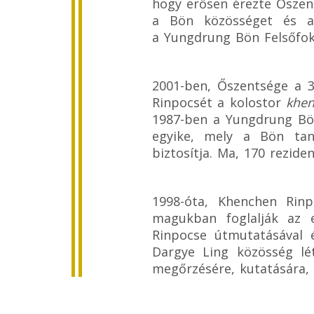
hogy erősen érezte Őszent
a Bön közösséget és az
a Yungdrung Bön Felsőfok
2001-ben, Őszentsége a 3
Rinpocsét a kolostor
khe
1987-ben a Yungdrung Bön
egyike, mely a Bön tan
biztosítja. Ma, 170 rezide
1998-óta, Khenchen Rin
magukban foglalják az e
Rinpocse útmutatásával é
Dargye Ling közösség lé
megőrzésére, kutatására, 