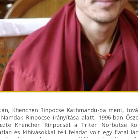
tán, Khenchen Rinpocse Kathmandu-ba ment, tová
 Namdak Rinpocse irányítása alatt. 1996-ban Ősze
vezte Khenchen Rinpocsét a Triten Norbutse K
atlan és kihívásokkal teli feladat volt egy fiatal