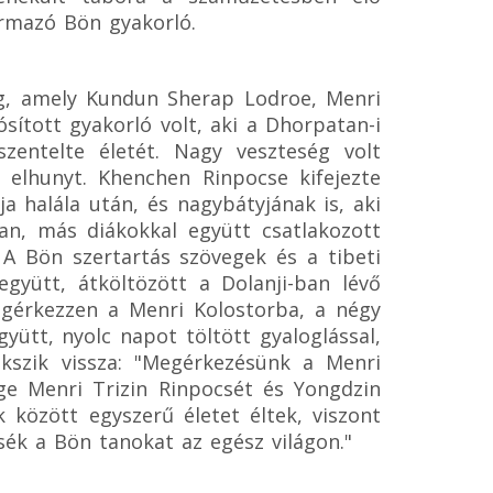
ármazó Bön gyakorló.
ng, amely Kundun Sherap Lodroe, Menri
sított gyakorló volt, aki a Dhorpatan-i
entelte életét. Nagy veszteség volt
 elhunyt. Khenchen Rinpocse kifejezte
a halála után, és nagybátyjának is, aki
an, más diákokkal együtt csatlakozott
A Bön szertartás szövegek és a tibeti
együtt, átköltözött a Dolanji-ban lévő
egérkezzen a Menri Kolostorba, a négy
yütt, nyolc napot töltött gyaloglással,
kszik vissza: "Megérkezésünk a Menri
e Menri Trizin Rinpocsét és Yongdzin
között egyszerű életet éltek, viszont
sék a Bön tanokat az egész világon."