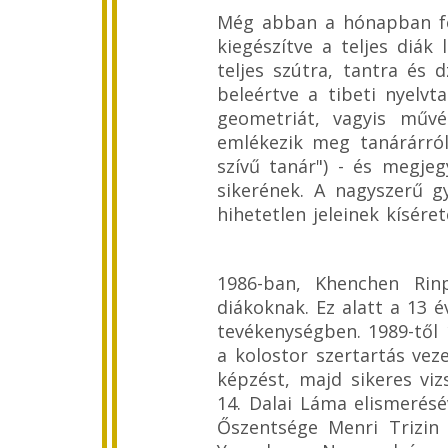
Még abban a hónapban felv
kiegészítve a teljes diá
teljes szútra, tantra és 
beleértve a tibeti nyelvta
geometriát, vagyis művé
emlékezik meg tanárárról
szívű tanár") - és megjeg
sikerének. A nagyszerű g
hihetetlen jeleinek kísére
1986-ban, Khenchen Rinp
diákoknak. Ez alatt a 13 é
tevékenységben. 1989-től 
a kolostor szertartás vez
képzést, majd sikeres vi
14. Dalai Láma elismerésé
Őszentsége Menri Trizin