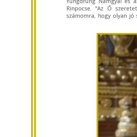
Yungdrung Namgyal és az
Rinpocse. "Az Ő szeretet
számomra, hogy olyan jó 