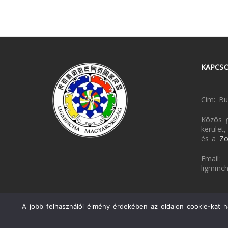
KAPCS
Cím: Bu
Közös g
kerület
és a
Z
Email:
ligmin
A jobb felhasználói élmény érdekében az oldalon cookie-kat ha