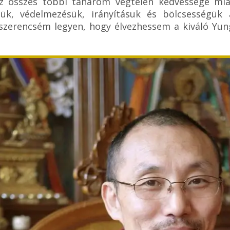
 összes többi tanárom végtelen kedvessége miatt
ük, védelmezésük, irányításuk és bölcsességük a
szerencsém legyen, hogy élvezhessem a kiváló Yun