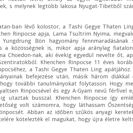
nek, s melynek legtöbb lakosa Nyugat-Tibetből sz
tan-ban lévő kolostor, a Tashi Gegye Thaten Li
nchen Rinpocse apja, Lama Tsultrim Nyima, megvaló
a Yungdrung Bön hagyomány fennmaradásának sz
 a közösségnek is, mikor apja aránylag fiatalon
ma Choedon-nak, aki évekig egyedül nevelte őt, apj
Szentiratokból. Khenchen Rinpocse 11 éves koráb
ocséhez, a Tashi Gegye Thaten Ling apátjához. 
lmányainak befejezése után, másik három diákkal 
, hogy további tanulmányokat folytasson. Hogy m
altsen Rinpocsével és egy A-Gyam nevű férfivel eg
g utaztak busszal. Khenchen Rinpocse így emlé
hetőség volt számomra, hogy láthassam Őszentség
npocsét. Abban az időben szűkös anyagi keretek 
elére kötelezték el magukat, hogy újra életre kelt