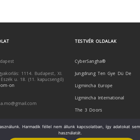
OLAT
TESTVÉR OLDALAK
dapest
CyberSangha®
yakorlás: 1114. Budapest, XI.
Jungdrung Ten Gye Dü De
, Eszék u. 18. (11. kapucsengő)
oom-on
Ligmincha Europe
Ligmincha International
cha.mo@gmail.com
The 3 Doors
sználunk. Harmadik féllel nem állunk kapcsolatban, így adatokat sem 
használatát.