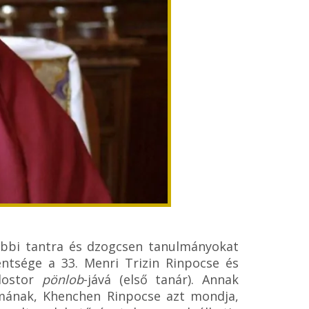
bbi tantra és dzogcsen tanulmányokat
ntsége a 33. Menri Trizin Rinpocse és
olostor
pönlob
-jává (első tanár). Annak
 lámának, Khenchen Rinpocse azt mondja,