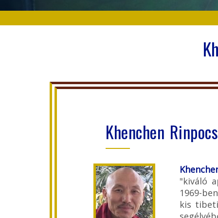
Kh
Khenchen Rinpoc
Khenche
"kiváló 
1969-ben
kis tibe
segélyé