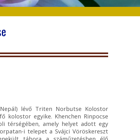
cse
epál) lévő Triten Norbutse Kolostor
t fő kolostor egyike. Khenchen Rinpocse
li térségében, amely helyet adott egy
orpatan-i telepet a Svájci Vöröskereszt
menekült tábora a száműzetésben élő