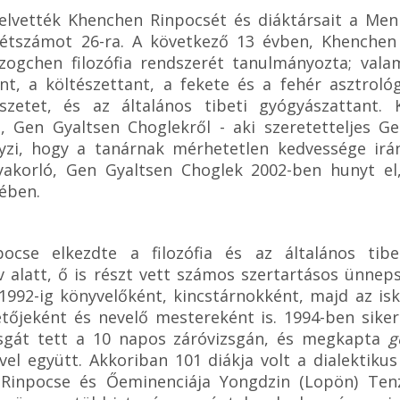
ették Khenchen Rinpocsét és diáktársait a Menri 
k létszámot 26-ra. A következő 13 évben, Khenche
dzogchen filozófia rendszerét tanulmányozta; vala
nt, a költészettant, a fekete és a fehér asztrológ
szetet, és az általános tibeti gyógyászattant.
, Gen Gyaltsen Choglekről - aki szeretetteljes G
yzi, hogy a tanárnak mérhetetlen kedvessége irán
yakorló, Gen Gyaltsen Choglek 2002-ben hunyt el
tében.
ocse elkezdte a filozófia és az általános tib
v alatt, ő is részt vett számos szertartásos ünnep
1992-ig könyvelőként, kincstárnokként, majd az isk
etőjeként és nevelő mestereként is. 1994-ben sik
zsgát tett a 10 napos záróvizsgán, és megkapta
g
vel együtt. Akkoriban 101 diákja volt a dialektiku
 Rinpocse és Őeminenciája Yongdzin (Lopön) Te