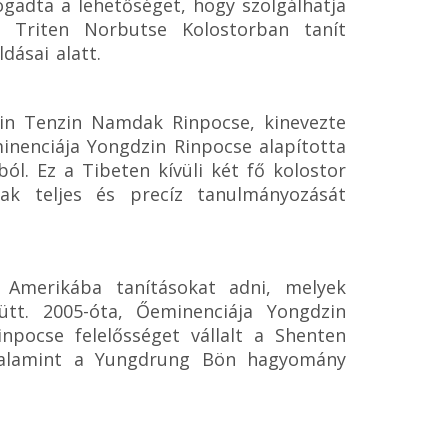
ogadta a lehetőséget, hogy szolgálhatja
 Triten Norbutse Kolostorban tanít
ásai alatt.
zin Tenzin Namdak Rinpocse, kinevezte
inenciája Yongdzin Rinpocse alapította
. Ez a Tibeten kívüli két fő kolostor
k teljes és precíz tanulmányozását
 Amerikába tanításokat adni, melyek
ütt. 2005-óta, Őeminenciája Yongdzin
npocse felelősséget vállalt a Shenten
valamint a Yungdrung Bön hagyomány