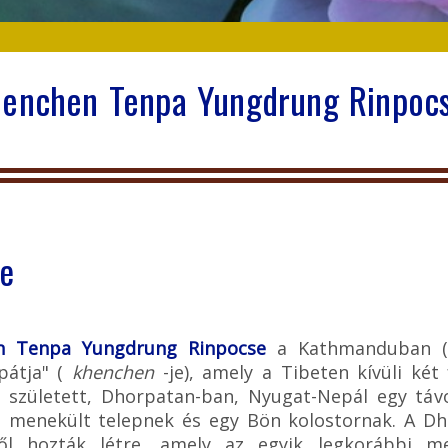
enchen Tenpa Yungdrung Rinpo
se
n Tenpa Yungdrung Rinpocse
a Kathmanduban (N
apátja" (
khenchen
-je), amely a Tibeten kívüli ké
 született, Dhorpatan-ban, Nyugat-Nepál egy távo
ti menekült telepnek és egy Bön kolostornak. A Dh
ből hozták létre, amely az egyik legkorábbi 