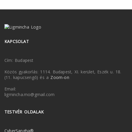
KAPCSOLAT
Cím: Budapest
Közös gyakorlás: 1114. Budapest, XI. kerület, Eszék u. 18.
(11. kapucsengő) és a
Zoom-on
Email:
ligmincha.mo@gmail.com
TESTVÉR OLDALAK
CyberSangha®