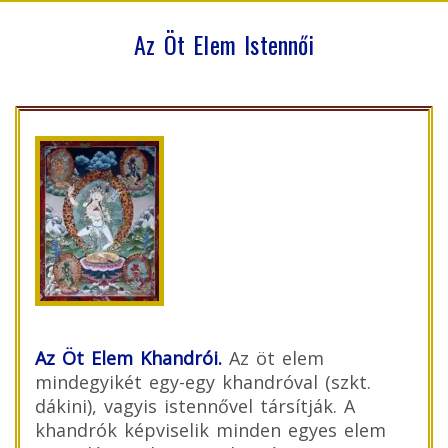
Az Öt Elem Istennői
Az Öt Elem Khandrói.
Az öt elem
mindegyikét egy-egy khandróval (szkt.
dákini), vagyis istennővel társítják. A
khandrók képviselik minden egyes elem