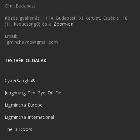
Cím: Budapest
Közös gyakorlás: 1114. Budapest, XI. kerület, Eszék u. 18.
(11. kapucsengő) és a
Zoom-on
Email:
ligmincha.mo@gmail.com
TESTVÉR OLDALAK
CyberSangha®
Jungdrung Ten Gye Dü De
Ligmincha Europe
Ligmincha International
The 3 Doors