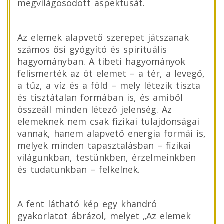
megvilágosodott aspektusát.
Az elemek alapvető szerepet játszanak
számos ősi gyógyító és spirituális
hagyományban. A tibeti hagyományok
felismerték az öt elemet – a tér, a levegő,
a tűz, a víz és a föld – mely létezik tiszta
és tisztátalan formában is, és amiből
összeáll minden létező jelenség. Az
elemeknek nem csak fizikai tulajdonságai
vannak, hanem alapvető energia formái is,
melyek minden tapasztalásban – fizikai
világunkban, testünkben, érzelmeinkben
és tudatunkban – felkelnek.
A fent látható kép egy khandró
gyakorlatot ábrázol, melyet „Az elemek