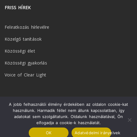
FRISS HÍREK
Feliratkozás hírlevélre
Közelgő tanítások
Közösségi élet
Közösségi gyakorlás
Voice of Clear Light
A jobb felhasználói élmény érdekében az oldalon cookie-kat
© 2026 Ligmincha Magyarország. Minden jog fenntartva. All Rights
használunk. Harmadik féllel nem állunk kapcsolatban, így
Reserved.
adatokat sem szolgáltatunk. Oldalunk használatával, Ön
elfogadja a cookie-k használatát.
OK
Adatvédelmi irányelvek