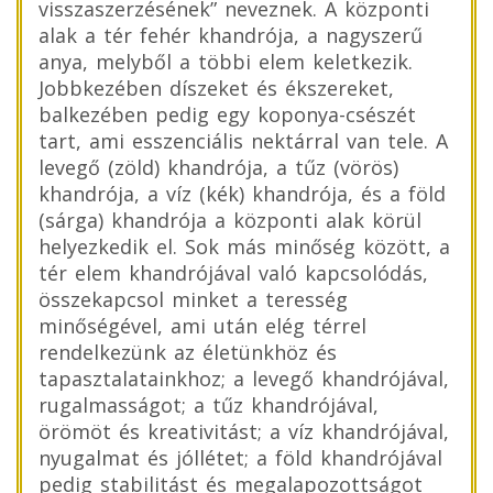
visszaszerzésének” neveznek. A központi
alak a tér fehér khandrója, a nagyszerű
anya, melyből a többi elem keletkezik.
Jobbkezében díszeket és ékszereket,
balkezében pedig egy koponya-csészét
tart, ami esszenciális nektárral van tele. A
levegő (zöld) khandrója, a tűz (vörös)
khandrója, a víz (kék) khandrója, és a föld
(sárga) khandrója a központi alak körül
helyezkedik el. Sok más minőség között, a
tér elem khandrójával való kapcsolódás,
összekapcsol minket a teresség
minőségével, ami után elég térrel
rendelkezünk az életünkhöz és
tapasztalatainkhoz; a levegő khandrójával,
rugalmasságot; a tűz khandrójával,
örömöt és kreativitást; a víz khandrójával,
nyugalmat és jóllétet; a föld khandrójával
pedig stabilitást és megalapozottságot